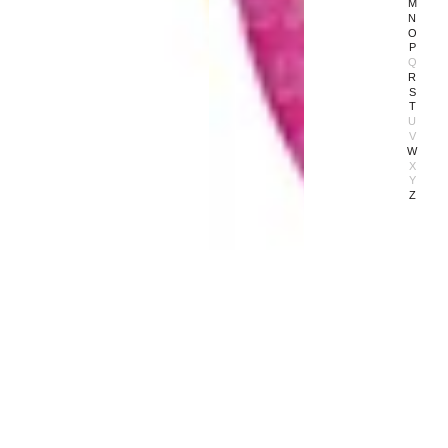
M
N
O
P
Q
R
S
T
U
V
W
X
Y
Z