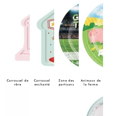
Carrousel de
Carrousel
Zone des
Animaux de
rêve
enchanté
partisans
la ferme