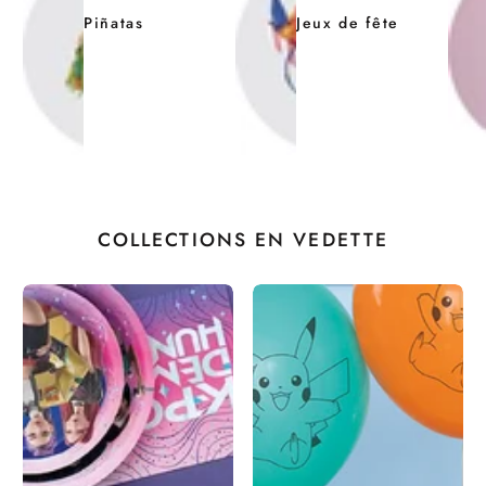
d'anniversaire pour enfants. Nous offrons une large gamme de
Piñatas
Jeux de fête
décorations de fête, notamment des bannières, des guirlandes, des
serpentins et plus encore. Nos décorations de fête sont disponibles
dans une variété de couleurs et de thèmes, vous pouvez donc
trouver les décorations parfaites pour correspondre aux intérêts de
votre enfant. Que votre enfant aime les licornes, les pirates ou les
sirènes, nous avons les décorations pour rendre sa fête
d'anniversaire inoubliable.
Vaisselle pour fêtes et party
COLLECTIONS EN VEDETTE
TENDANCES
La vaisselle est un autre élément important de toute fête
d'anniversaire pour enfants. Chez Party Expert, nous offrons une
large gamme de vaisselle, notamment des assiettes, des tasses, des
serviettes et des couverts. Notre vaisselle est disponible dans une
variété de couleurs et de designs, vous pouvez donc trouver la
vaisselle parfaite pour correspondre au thème de votre fête. Nous
offrons même une vaisselle à thème, mettant en vedette des
personnages populaires tels que les princesses Disney, Paw Patrol
et plus encore.
Idées de thèmes pour les fêtes