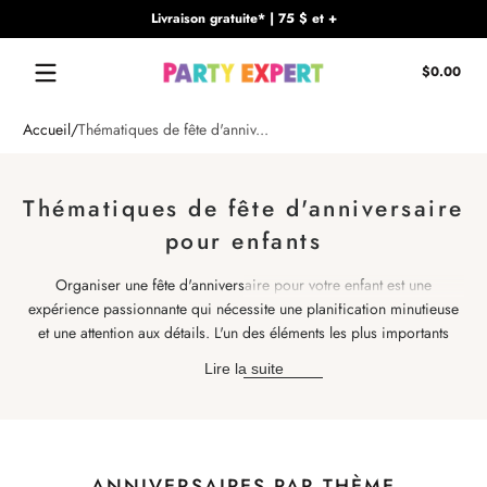
Livraison gratuite* | 75 $ et +
Passer au contenu
Tota
$0.00
$0.
dan
le
Accueil
Thématiques de fête d'anniv...
pani
Thématiques de fête d'anniversaire
pour enfants
Organiser une fête d'anniversaire pour votre enfant est une
expérience passionnante qui nécessite une planification minutieuse
et une attention aux détails. L'un des éléments les plus importants
d'une fête d'anniversaire pour enfants réussie est d'avoir les
Lire la suite
fournitures de fête appropriées. Des ballons et des décorations de
fête à la vaisselle et aux guirlandes, Party Expert est votre guichet
unique pour tous vos besoins en fournitures de fête d'anniversaire
pour enfants.
ANNIVERSAIRES PAR THÈME
Chez Party Expert, nous comprenons que chaque enfant est unique