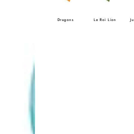
Dragons
Le Roi Lion
J