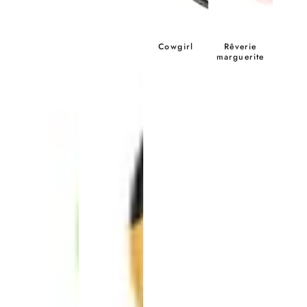
Cowgirl
Rêverie
marguerite