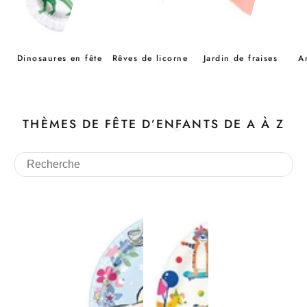
Dinosaures en fête
Rêves de licorne
Jardin de fraises
A
THÈMES DE FÊTE D’ENFANTS DE A À Z
LES THÈMES