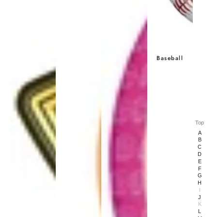
Baseball
Top
A
B
C
D
E
F
G
H
I
J
K
L