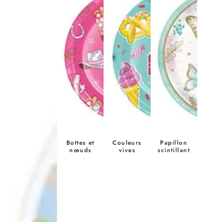
Bottes et
Couleurs
Papillon
nœuds
vives
scintillant