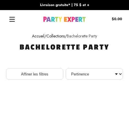
Livraison gratuite* | 75 $ et +
Passer au contenu
Tota
$0.00
$0.
dan
le
Accueil
Collections
Bachelorette Party
pani
BACHELORETTE PARTY
Trier
Affiner les filtres