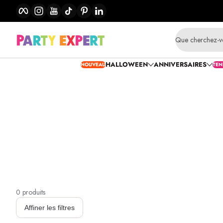
Facebook
Instagram
YouTube
TikTok
Pinterest
LinkedIn
Passer au contenu
Que cherchez-v
HALLOWEEN
ANNIVERSAIRES
NOUVEAU
TEN
0 produits
Affiner les filtres