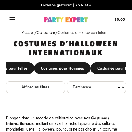
Livraison gratuite* | 75 $ et +
Passer au contenu
Tota
$0.00
$0.
dan
Accueil
Collections
Costumes d'Halloween Intern...
le
pani
COSTUMES D'HALLOWEEN
INTERNATIONAUX
mes pour Filles
Costumes pour Hommes
Costumes pour Fe
Trier
Affiner les filtres
Plongez dans un monde de célébration avec nos
Costumes
Internationaux
, mettant en avant la riche tapisserie des cultures
mondiales. Cette Halloween, pourquoi ne pas choisir un costume