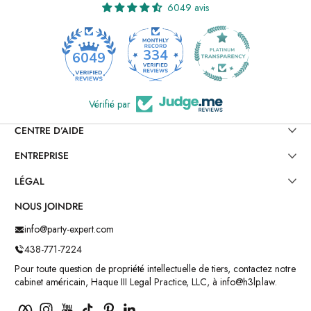
6049 avis
334
6049
Vérifié par
CENTRE D’AIDE
ENTREPRISE
LÉGAL
NOUS JOINDRE
info@party-expert.com
438-771-7224
Pour toute question de propriété intellectuelle de tiers, contactez notre
cabinet américain, Haque III Legal Practice, LLC, à info@h3lp.law.
Facebook
Instagram
YouTube
TikTok
Pinterest
LinkedIn