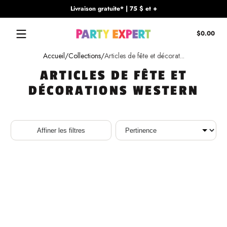
Livraison gratuite* | 75 $ et +
Passer au contenu
Tota
$0.00
$0.
dan
Accueil
Collections
Articles de fête et décorat...
le
pani
ARTICLES DE FÊTE ET
DÉCORATIONS WESTERN
Trier
Affiner les filtres