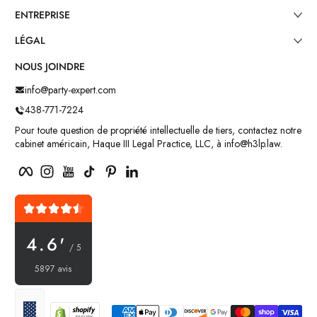
ENTREPRISE
LÉGAL
NOUS JOINDRE
info@party-expert.com
438-771-7224
Pour toute question de propriété intellectuelle de tiers, contactez notre
cabinet américain, Haque III Legal Practice, LLC, à info@h3lp.law.
Facebook
Instagram
YouTube
TikTok
Pinterest
LinkedIn
4.6'
/ 5
5897 avis
Méthodes de paiement
Localisation