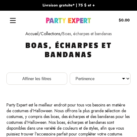
Livraison gratuite* | 75 $ et +
Passer au contenu
Tota
$0.00
$0.
dan
Accueil
Collections
Boas, écharpes et bandanas
le
pani
BOAS, ÉCHARPES ET
BANDANAS
Trier
Affiner les filtres
Party Expert est le meilleur endroit pour tous vos besoins en matière
de costumes d'Halloween. Nous offrons la plus grande sélection de
costumes, y compris des boas, des écharpes et des bandanas pour les
costumes d'Halloween. Nos boas, écharpes et bandanas sont
disponibles dans une variété de couleurs et de styles, afin que vous
puissiez trouver l'accessoire parfait pour compléter votre costume.