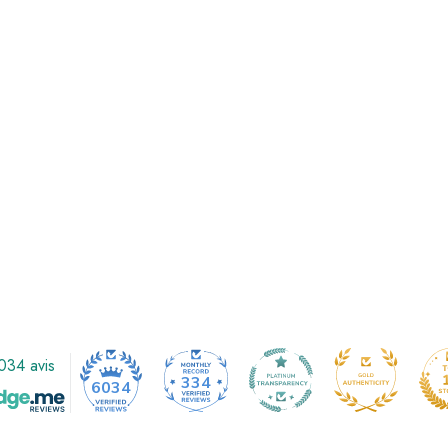
034 avis
334
6034