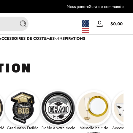
Nous joindre
Suivi de commande
Total
$0.00
Se
Recherche
$0.0
connecter
dans
ACCESSOIRES DE COSTUMES
INSPIRATIONS
le
panie
TION
clé
Graduation Étoilée
Fidèle à votre école
Vaisselle haut de
Accessoires 
gamme