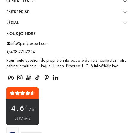
CENTRE D’AIDE
ENTREPRISE
LÉGAL
NOUS JOINDRE
info@party-expert.com
438-771-7224
Pour toute question de propriété intellectuelle de tiers, contactez notre
cabinet américain, Haque III Legal Practice, LLC, à info@h3lp.law.
Facebook
Instagram
YouTube
TikTok
Pinterest
LinkedIn
4.6'
/ 5
5897 avis