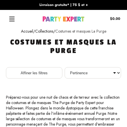
Livraison gratuite* | 75 $ et +
Passer au contenu
Tota
$0.00
$0.
dan
Accueil
Collections
Costumes et masques La Purge
le
pani
COSTUMES ET MASQUES LA
PURGE
Trier
Affiner les filtres
Préparez-vous pour une nuit de chaos et de terreur avec la collection
de costumes et de masques The Purge de Party Expert pour
Halloween. Plongez dans le monde dystopique de cette franchise
palpitante et faites partie de l'infâme événement annuel Purge. Notre
large sélection de costumes et de masques vous transformeront en un
personnage menaçant de The Purge, vous permettant d'embrasser