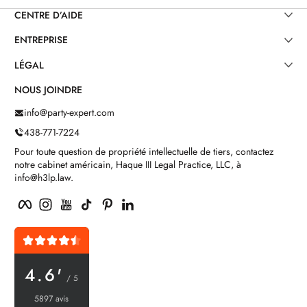
CENTRE D’AIDE
ENTREPRISE
LÉGAL
NOUS JOINDRE
info@party-expert.com
438-771-7224
Pour toute question de propriété intellectuelle de tiers, contactez
notre cabinet américain, Haque III Legal Practice, LLC, à
info@h3lp.law.
Facebook
Instagram
YouTube
TikTok
Pinterest
LinkedIn
4.6'
/ 5
5897 avis