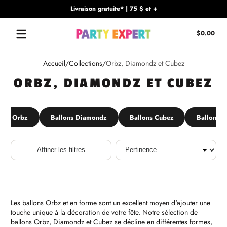
Livraison gratuite* | 75 $ et +
Passer au contenu
Tota
$0.00
$0.
dan
le
Accueil
Collections
Orbz, Diamondz et Cubez
pani
ORBZ, DIAMONDZ ET CUBEZ
lons Orbz
Ballons Diamondz
Ballons Cubez
Ballons b
Trier
Affiner les filtres
Les ballons Orbz et en forme sont un excellent moyen d'ajouter une
touche unique à la décoration de votre fête. Notre sélection de
ballons Orbz, Diamondz et Cubez se décline en différentes formes,